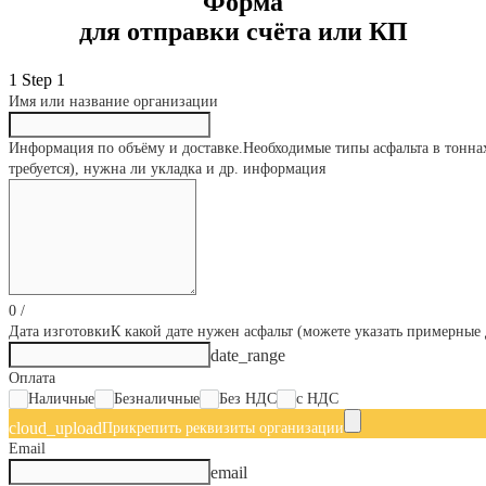
Форма
для отправки счёта или КП
1
Step 1
Имя или название организации
Информация по объёму и доставке.
Необходимые типы асфальта в тоннах
требуется), нужна ли укладка и др. информация
0
/
Дата изготовки
К какой дате нужен асфальт (можете указать примерные 
date_range
Оплата
Наличные
Безналичные
Без НДС
с НДС
cloud_upload
Прикрепить реквизиты организации
Email
email