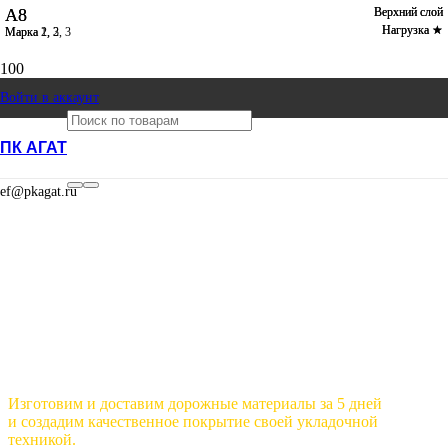
А8
А8
Верхний слой
Верхний слой
Нагрузка ★
Нагрузка ★
Марка 1, 2, 3
Марка 2, 3
Производство
доставка и
Войти в аккаунт
ПК АГАТ
укладка
ef@pkagat.ru
асфальта в
Ижевске
Изготовим и доставим дорожные материалы за 5 дней
и создадим качественное покрытие своей укладочной
техникой.