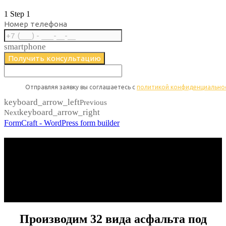
1
Step 1
Номер телефона
smartphone
Получить консультацию
Отправляя заявку вы соглашаетесь с ​​
политикой конфиденциально
keyboard_arrow_left
Previous
keyboard_arrow_right
Next
FormCraft - WordPress form builder
Изговтовление по 2м ГОСТам (2013,2020)
Доставка в Ижевск, Сарапул, Воткинск
Возможность рассрочки
Производительность до 100 тонн в час
Производим 32 вида асфальта под