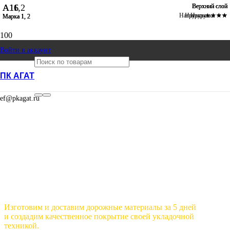
А16
А16
А11,2
Верхний слой
Верхний слой
Верхний слой
Нагрузка ★★★★
Нагрузка ★★★
Нагрузка ★★
Марка 1, 2
Марка 1, 2
Марка 1, 2
Производство
Войти в аккаунт
доставка и
ПК АГАТ
укладка
ef@pkagat.ru
асфальта в
Ижевске
Изготовим и доставим дорожные материалы за 5 дней
и создадим качественное покрытие своей укладочной
техникой.