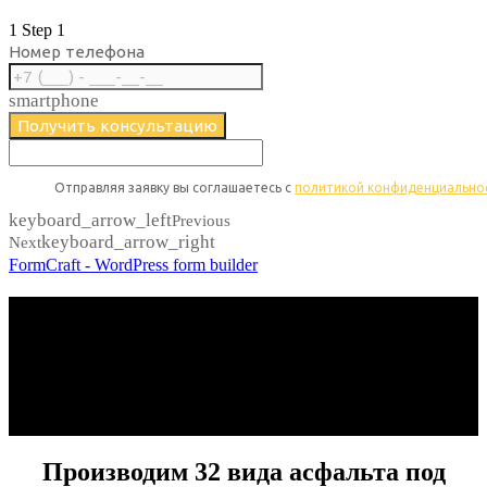
1
Step 1
Номер телефона
smartphone
Получить консультацию
Отправляя заявку вы соглашаетесь с ​​
политикой конфиденциально
keyboard_arrow_left
Previous
keyboard_arrow_right
Next
FormCraft - WordPress form builder
Изговтовление по 2м ГОСТам (2013,2020)
Доставка в Ижевск, Сарапул, Воткинск
Возможность рассрочки
Производительность до 100 тонн в час
Производим 32 вида асфальта под