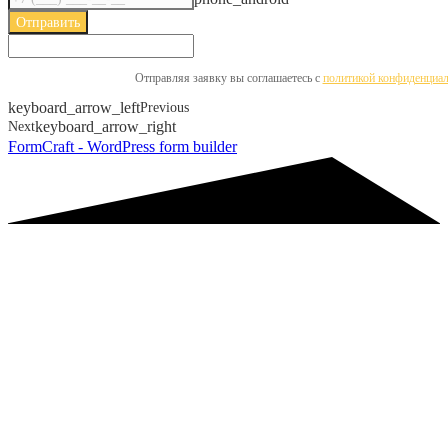
Отправить
Отправляя заявку вы соглашаетесь с ​​
политикой конфиденциал
keyboard_arrow_left
Previous
Next
keyboard_arrow_right
FormCraft - WordPress form builder
Асфальтобетонный результат
Подберём правильный тип асфальта, проведём аудит и