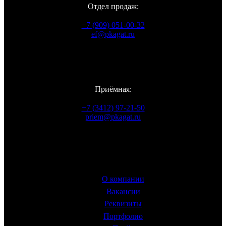
Отдел продаж:
+7 (909) 051-00-32
ef@pkagat.ru
WhatsApp
Viber
Telegram
Vkontakte
Приёмная:
+7 (3412) 97-21-50
priem@pkagat.ru
Информация
О компании
Вакансии
Реквизиты
Портфолио