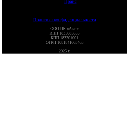
Прайс
Политика конфиденциальности
ООО ПК «Агат»
ИНН 1835085655
КПП 183201001
ОГРН 1081841003463
2025 г.