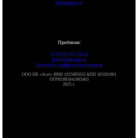
ef@pkagat.ru
WhatsApp
Viber
Telegram
Vkontakte
Приёмная:
+7 (3412) 97-21-50
priem@pkagat.ru
Политика конфиденциальности
ООО ПК «Агат» ИНН 1835085655 КПП 183201001
ОГРН1081841003463
2025 г.
Контакты