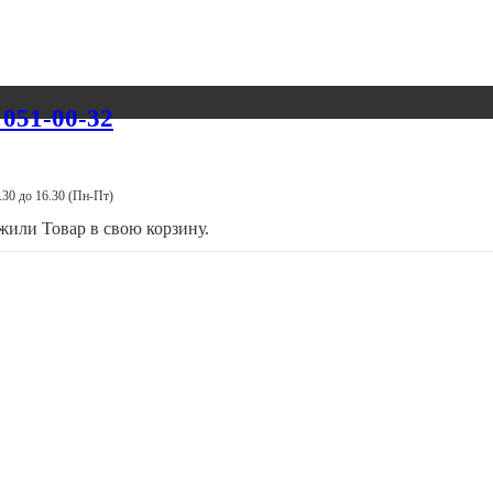
ные каналы о
я в Ижевске
 051-00-32
.30 до 16.30 (Пн-Пт)
ожили
Товар
в свою корзину.