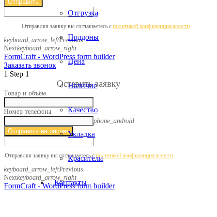
Отправить
Отгрузка
Отправляя заявку вы соглашаетесь с ​​
политикой конфиденциальности
Поддоны
keyboard_arrow_left
Previous
Next
keyboard_arrow_right
FormCraft - WordPress form builder
Цена
Заказать звонок
1
Step 1
Оставить заявку
Наличие
Товар и объём
Качество
Номер телефона
phone_android
Отправить на расчёт
Укладка
Отправляя заявку вы соглашаетесь с ​​
политикой конфиденциальности
Красители
keyboard_arrow_left
Previous
Next
keyboard_arrow_right
Контакты
FormCraft - WordPress form builder