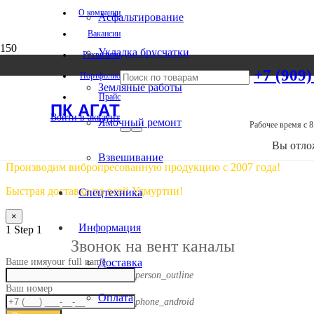
О компании
Асфальтирование
Вентиляцион
Вакансии
Укладка брусчатки
Реквизиты
производител
+7 (909)
Портфолио
Земляные работы
Прайс
ПК АГАТ
Войти в аккаунт
Ямочный ремонт
Рабочее время с 8
Вы отл
Взвешивание
Производим вибропресованную продукцию с 2007 года!
Быстрая доставка по всей Удмуртии!
Спецтехника
×
Информация
1
Step 1
Звонок на вент каналы
Ваше имя
your full name
Доставка
person_outline
Ваш номер
Оплата
phone_android