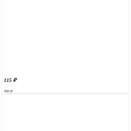
115
₽
/кв.м