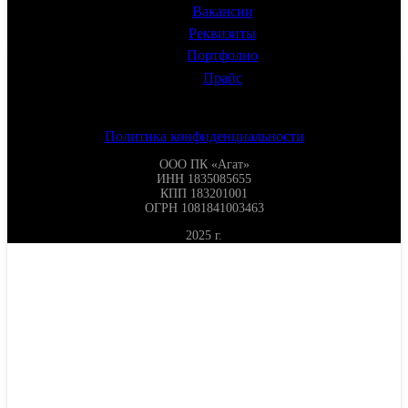
285
₽
Вакансии
Реквизиты
/кв.м
Портфолио
Прайс
Политика конфиденциальности
ООО ПК «Агат»
ИНН 1835085655
КПП 183201001
ОГРН 1081841003463
2025 г.