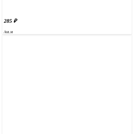
285
₽
/кв.м