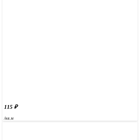
115
₽
/кв.м