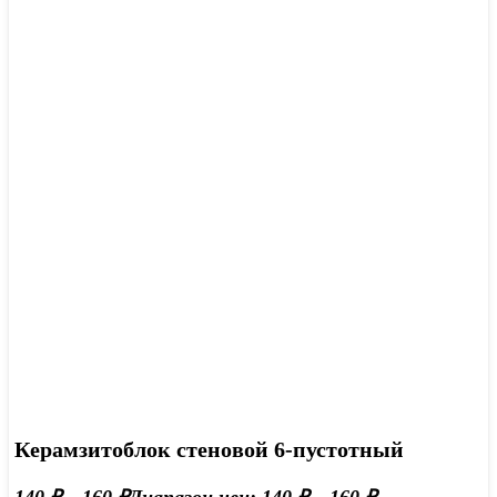
Керамзитоблок стеновой 6-пустотный
140
₽
–
160
₽
Диапазон цен: 140 ₽ – 160 ₽