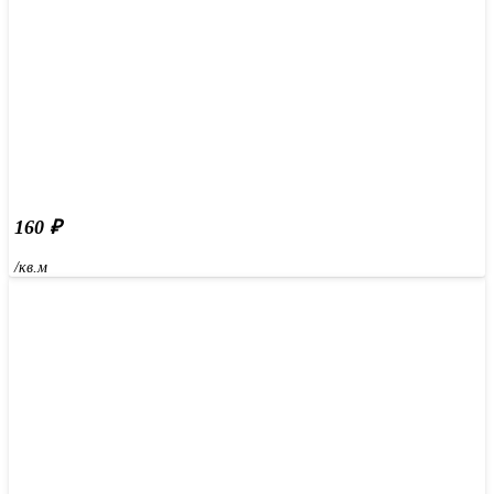
160
₽
/кв.м