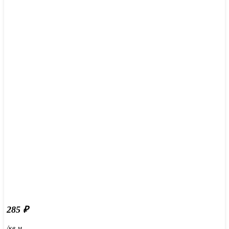
285
₽
/кв.м