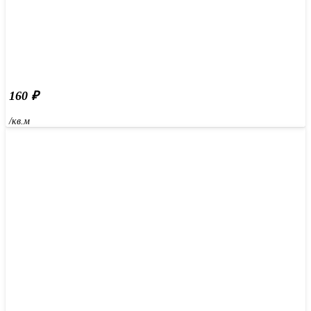
160
₽
/кв.м