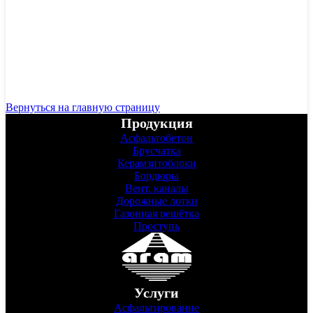
Вернуться на главную страницу
Продукция
Асфальтобетон
Брусчатка
Керамзитоблоки
150
₽
Бордюры
Вент. каналы
/кв.м
Дорожные лотки
Газонная решётка
Проступь
Услуги
Асфальтирование