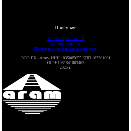
Viber
Telegram
Vkontakte
Приёмная:
+7 (3412) 97-21-50
priem@pkagat.ru
Политика конфиденциальности
ООО ПК «Агат» ИНН 1835085655 КПП 183201001
ОГРН1081841003463
2025 г.
285
₽
/кв.м