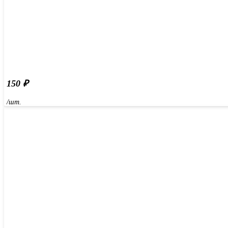
150
₽
/шт.