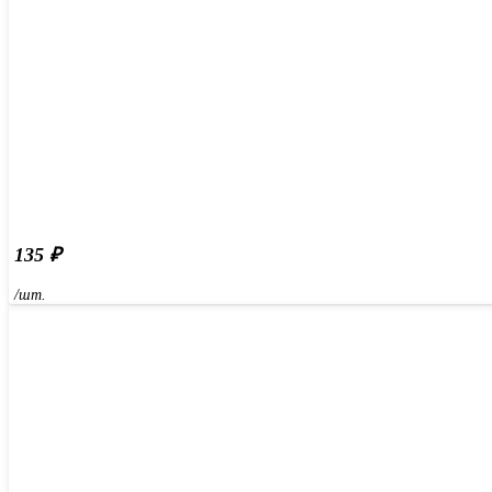
135
₽
/шт.