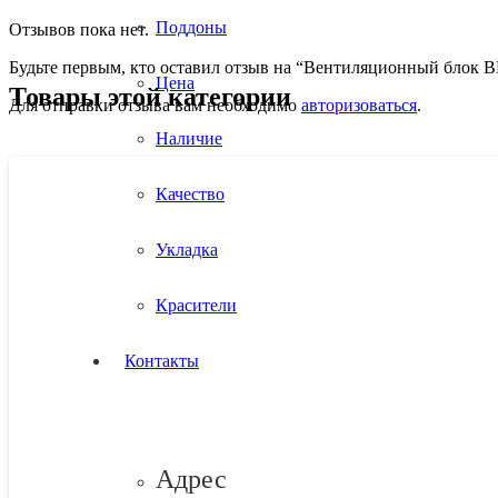
Поддоны
Отзывов пока нет.
Будьте первым, кто оставил отзыв на “Вентиляционный блок В
Цена
Товары этой категории
Для отправки отзыва вам необходимо
авторизоваться
.
Наличие
Качество
Укладка
Красители
Контакты
Адрес