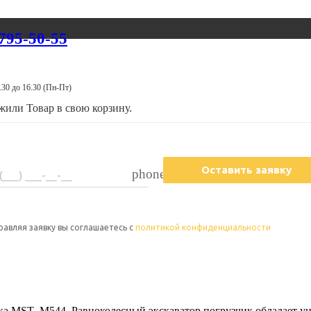
 795-50-55
.30 до 16.30 (Пн-Пт)
ожили
Товар
в свою корзину.
Оставить заявку
phone
авляя заявку вы соглашаетесь с ​​
политикой конфиденциальности
ка MST- M544. Равноколесный экскаватор погрузчик обладает ун