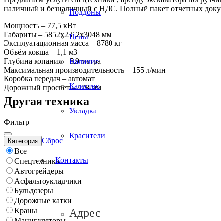
наличный и безналичный с НДС. Полный пакет отчетных доку
Поддоны
Мощность – 77,5 кВт
Габариты – 5852х2312х3048 мм
Цены
Эксплуатационная масса – 8780 кг
Объём ковша – 1,1 м3
Глубина копания – 5,9 метра
Наличие
Максимальная производительность – 155 л/мин
Коробка передач – автомат
Качество
Дорожный просвет – 478 мм
Другая техника
Укладка
Фильтр
Красители
Сброс
Категория
Все
Контакты
Спецтехника
Автогрейдеры
Асфальтоукладчики
Бульдозеры
Дорожные катки
Краны
Адрес
Манипуляторы