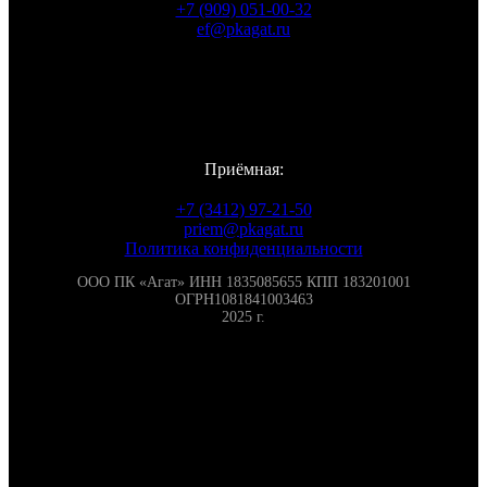
+7 (909) 051-00-32
ef@pkagat.ru
WhatsApp
Viber
Telegram
Vkontakte
Приёмная:
+7 (3412) 97-21-50
priem@pkagat.ru
Политика конфиденциальности
ООО ПК «Агат» ИНН 1835085655 КПП 183201001
ОГРН1081841003463
2025 г.
Контакты