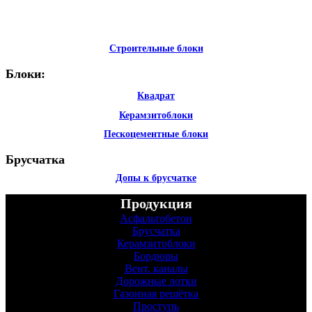
Строительные блоки
Блоки:
Квадрат
Керамзитоблоки
Пескоцементные блоки
Брусчатка
Допы к брусчатке
Продукция
Асфальтобетон
Брусчатка
Керамзитоблоки
Бордюры
Вент. каналы
Дорожные лотки
Газонная решётка
Проступь