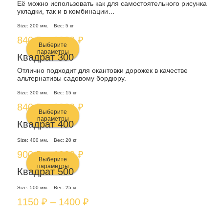
Опции
Её можно использовать как для самостоятельного рисунка
укладки, так и в комбинации…
–
товар
можно
1000 ₽
Size:
200 мм.
Вес:
5 кг
имеет
выбрать
Диапазон
840
₽
–
1000
₽
несколько
на
Выберите
цен:
параметры
вариаций.
Квадрат 300
странице
840 ₽
Этот
Опции
товара.
Отлично подходит для окантовки дорожек в качестве
альтернативы садовому бордюру.
–
товар
можно
1000 ₽
Size:
300 мм.
Вес:
15 кг
имеет
выбрать
Диапазон
840
₽
–
1000
₽
несколько
на
Выберите
цен:
параметры
вариаций.
Квадрат 400
странице
840 ₽
Этот
Опции
товара.
Size:
400 мм.
Вес:
20 кг
–
товар
можно
Диапазон
900
₽
–
1000
₽
1000 ₽
Выберите
имеет
выбрать
цен:
параметры
Квадрат 500
несколько
на
900 ₽
Этот
Size:
500 мм.
Вес:
25 кг
вариаций.
странице
–
товар
Диапазон
1150
₽
–
1400
₽
Опции
товара.
1000 ₽
имеет
цен:
можно