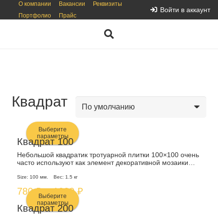
О компании
Вакансии
Реквизиты
Войти в аккаунт
Портфолио
Прайс
Квадрат
Выберите
параметры
Квадрат 100
Этот
Небольшой квадратик тротуарной плитки 100×100 очень
часто используют как элемент декоративной мозаики…
товар
Size:
100 мм.
Вес:
1.5 кг
имеет
Диапазон
780
₽
–
1000
₽
несколько
Выберите
цен:
параметры
вариаций.
Квадрат 200
780 ₽
Этот