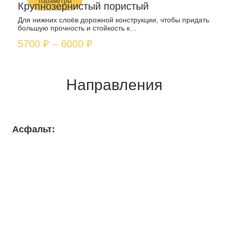
цен:
параметры
несколько
Крупнозернистый пористый
5900 ₽
Этот
вариаций.
Для нижних слоёв дорожной конструкции, чтобы придать
большую прочность и стойкость к…
–
товар
Опции
Диапазон
5700
₽
–
6000
₽
6200 ₽
имеет
можно
цен:
несколько
выбрать
5700 ₽
вариаций.
на
Направления
–
Опции
странице
6000 ₽
можно
товара.
выбрать
Асфальт:
на
странице
товара.