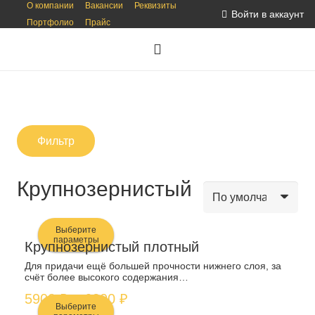
О компании
Вакансии
Реквизиты
Войти в аккаунт
Портфолио
Прайс
Фильтр
Крупнозерниcтый
Выберите
параметры
Крупнозернистый плотный
Этот
Для придачи ещё большей прочности нижнего слоя, за
счёт более высокого содержания…
товар
Диапазон
5900
₽
–
6200
₽
имеет
Выберите